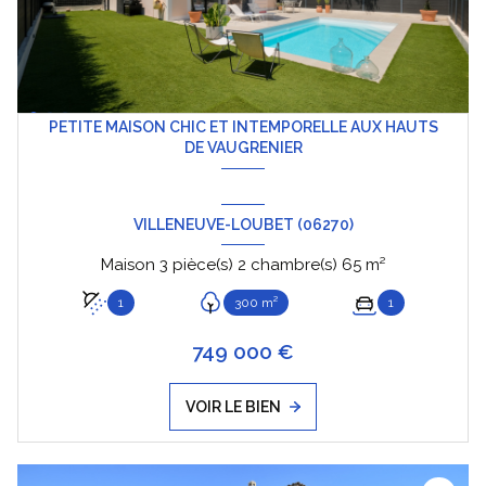
PETITE MAISON CHIC ET INTEMPORELLE AUX HAUTS
DE VAUGRENIER
VILLENEUVE-LOUBET (06270)
Maison 3 pièce(s) 2 chambre(s) 65 m²
1
300 m²
1
749 000 €
VOIR LE BIEN