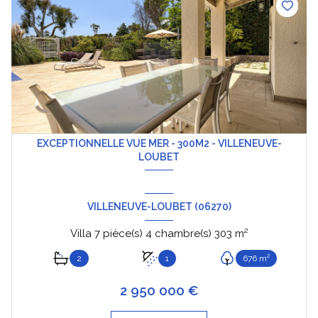
EXCEPTIONNELLE VUE MER - 300M2 - VILLENEUVE-
LOUBET
VILLENEUVE-LOUBET (06270)
Villa 7 pièce(s) 4 chambre(s) 303 m²
2
1
676 m²
2 950 000 €