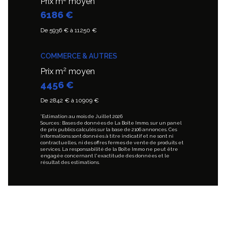
Prix m
moyen
6186 €
De 5936 € à 11250 €
COMMERCE & AUTRES
2
Prix m
moyen
4456 €
De 2842 € à 10909 €
*Estimation au mois de Juillet 2026
Sources : Bases de données de La Boîte Immo, sur un panel
de prix publics calculés sur la base de 2106 annonces. Ces
informations sont données à titre indicatif et ne sont ni
contractuelles, ni des offres fermes de vente de produits et
services. La responsabilité de la Boîte Immo ne peut être
engagée concernant l'exactitude des données et le
résultat des estimations.