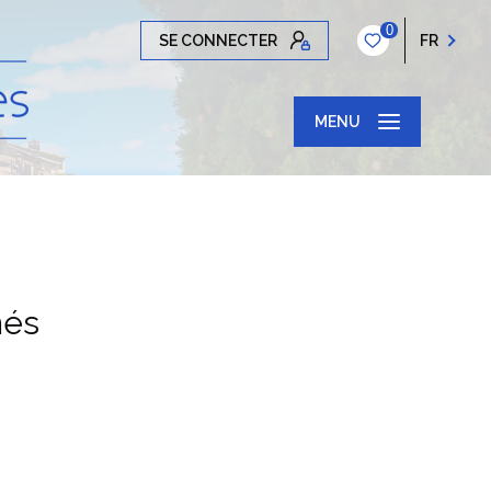
0
SE CONNECTER
FR
MENU
nés