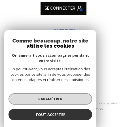
SE CONNECTER
ADHÉRENTS
Comme beaucoup, notre site
Nous adhérons
utilise les cookies
On aimerait vous accompagner pendant
votre visite.
En poursuivant, vous acceptez l'utilisation des
cookies par ce site, afin de vous proposer des
contenus adaptés et réaliser des statistiques !
© 2026 | Tous droits réservés
PARAMÉTRER
Nos honoraires
Nos partenaires
Mentions légales
Admin
Politique RGPD
Cookies
TOUT ACCEPTER
Réalisé par :