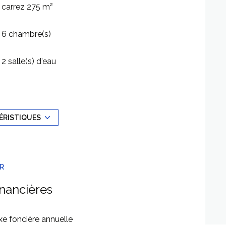
carrez 275 m²
6 chambre(s)
2 salle(s) d'eau
cuisine américaine (équipée)
4 garage(s)
ÉRISTIQUES
1 niveau(x)
ER
vue Dégagée campagne
inancières
xe foncière annuelle