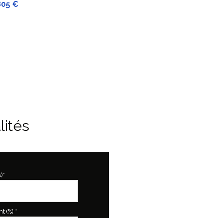
805 €
lités
)*
 (%) *