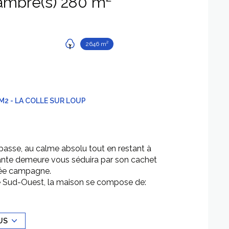
Villa 8 pièce(s) 6 chambre(s) 280 m²
2646 m²
M2 - LA COLLE SUR LOUP
passe, au calme absolu tout en restant à
ante demeure vous séduira par son cachet
gée campagne.
sé Sud-Ouest, la maison se compose de:
 vaste cuisine parfaitement équipée proposant
avec cheminée, l'ensemble très lumineux grâce à
se; au même étage on retrouve la chambre de
US
ssing en suite.