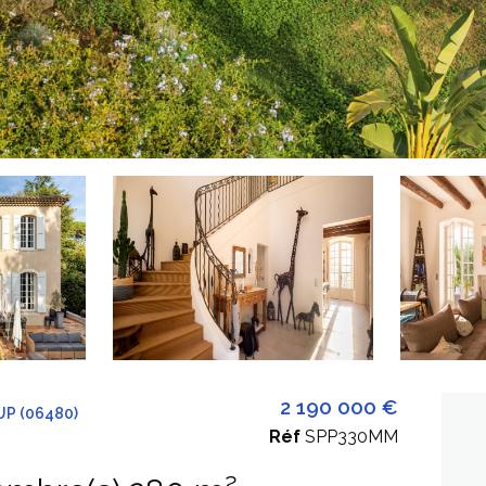
2 190 000 €
P (06480)
Réf
SPP330MM