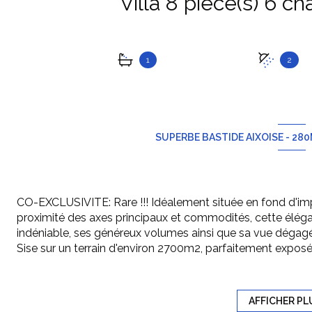
1
2
SUPERBE BASTIDE AIXOISE - 280
CO-EXCLUSIVITE: Rare !!! Idéalement située en fond d'im
proximité des axes principaux et commodités, cette élég
indéniable, ses généreux volumes ainsi que sa vue déga
Sise sur un terrain d'environ 2700m2, parfaitement expo
Niveau principal: une majestueuse entrée ouvrant sur une
une superbe cave à vins en transparence, un beau séjour 
de grandes ouvertures donnant sur une généreuse terras
AFFICHER PL
maître avec sa salle de bains ( douche à l'italienne), et dre