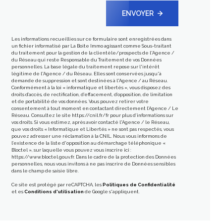
ENVOYER
Les informations recueillies sur ce formulaire sont enregistrées dans
un fichier informatisé par La Boite Immo agissant comme Sous-traitant
du traitement pour la gestion de la clientèle/prospects de l'Agence /
du Réseau qui reste Responsable du Traitement de vos Données
personnelles. La base légale du traitement repose sur l'intérêt
légitime de l'Agence / du Réseau. Elles sont conservées jusqu'à
demande de suppression et sont destinées à l'Agence / au Réseau.
Conformément à la loi « informatique et libertés », vous disposez des
droits d’accès, de rectification, d’effacement, d’opposition, de limitation
et de portabilité de vos données. Vous pouvez retirer votre
consentement à tout moment en contactant directement l’Agence / Le
Réseau. Consultez le site
https://cnil.fr/fr
pour plus d’informations sur
vos droits. Si vous estimez, après avoir contacté l'Agence / le Réseau,
que vos droits « Informatique et Libertés » ne sont pas respectés, vous
pouvez adresser une réclamation à la CNIL. Nous vous informons de
l’existence de la liste d'opposition au démarchage téléphonique «
Bloctel », sur laquelle vous pouvez vous inscrire ici :
https://www.bloctel.gouv.fr
. Dans le cadre de la protection des Données
personnelles, nous vous invitons à ne pas inscrire de Données sensibles
dans le champ de saisie libre.
Ce site est protégé par reCAPTCHA, les
Politiques de Confidentialité
et es
Conditions d'utilisation
de Google s'appliquent.