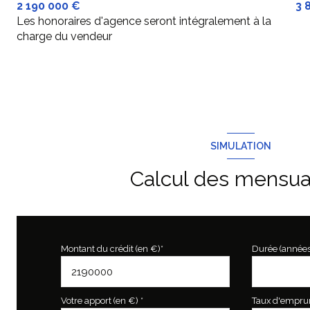
2 190 000 €
3 
Les honoraires d'agence seront intégralement à la
charge du vendeur
SIMULATION
Calcul des mensua
Montant du crédit (en €)*
Durée (années
Votre apport (en €) *
Taux d'emprunt