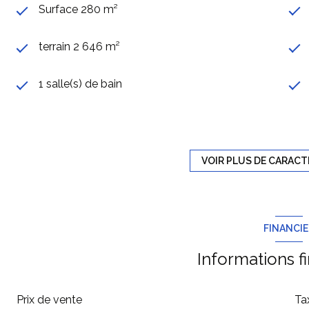
Surface 280 m²
terrain 2 646 m²
1 salle(s) de bain
construit en 1970
Chauffage individuel : radiateur (gaz)
VOIR PLUS DE CARACT
exposition Sud-Ouest
FINANCI
2ème étage
Informations f
terrasse
Prix de vente
Ta