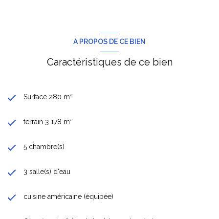
nombreuses terrasses pour profiter de la course du soleil en
toute intimité.
Prestations : portail automatique, arrosage automatique, double
garage fermé, plusieurs places de stationnement, climatisation
A PROPOS DE CE BIEN
réversible, panneaux solaires, vidéosurveillance, terrain de
pétanque, barbecue en pierre, tout à l'égout.
Caractéristiques de ce bien
Une propriété particulièrement élégante à visiter absolument !
Surface 280 m²
terrain 3 178 m²
5 chambre(s)
3 salle(s) d'eau
cuisine américaine (équipée)