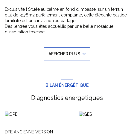
Exclusivité ! Située au calme en fond d’impasse, sur un terrain
plat de 3178m2 parfaitement complanté, cette élégante bastide
familiale est une invitation au partage.
Dès l’entrée vous êtes accueillis par une belle mosaïque
d’inspiration toscane.
A l’intérieur les volumes sont généreux. Au rez-de-chaussée
vous trouverez un spacieux séjour ouvert sur le jardin et la
piscine, espace dinatoire avec plafond cathédrale et coin
AFFICHER PLUS
cheminée. Une lumineuse cuisine américaine parfaitement
équipée.
À ce même niveau, deux chambres et une salle d’eau ouvrent
sur de belles terrasses et un jardin d’hiver ainsi qu’une chambre
de maître avec dressing et grande salle d’eau.
Au 1er étage 2 belles chambres, une salle d’eau, une grande
BILAN ÉNERGÉTIQUE
terrasse et un espace bureau ouvert sur le séjour.
À l’étage inférieur vous trouverez de nombreux espaces de
Diagnostics énergetiques
rangement ainsi que des aménagements possibles pour une
salle de jeux, salle de cinéma, salle de sport, cave à vin… selon
vos envies.
L’extérieur est très joliment arboré et vous offre une piscine
miroir 12x7, un terrain de pétanque ainsi que de très
DPE ANCIENNE VERSION