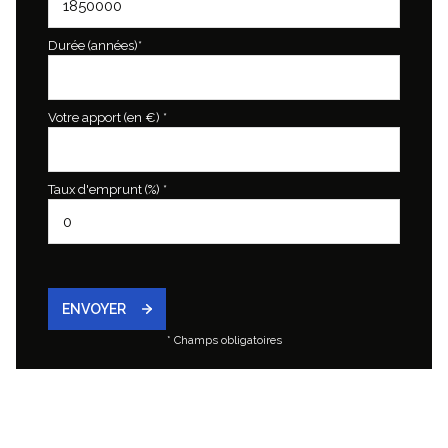
Durée (années)*
Votre apport (en €) *
Taux d'emprunt (%) *
ENVOYER
* Champs obligatoires