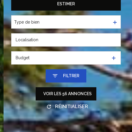
ESTIMER
De l'ancien
Type de bien
Budget
FILTRER
VOIR LES
56
ANNONCES
RÉINITIALISER