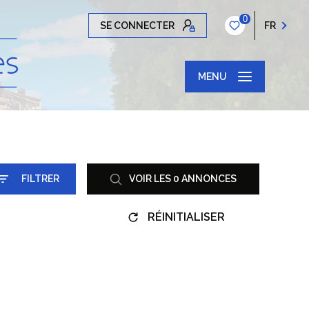
0
SE CONNECTER
FR
MENU
FILTRER
VOIR LES
0
ANNONCES
RÉINITIALISER